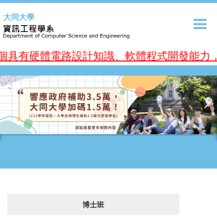
跳
大同大學
到
主
要
內
具有硬體電路設計知識、軟體程式開發能力，並
容
區
博士班