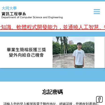
跳
大同大學
到
主
要
內
知識、軟體程式開發能力，並通曉人工智慧、
容
區
忘記密碼
請輸入您的登入帳號和電子郵件地址。經確認後，您將收到通過E-